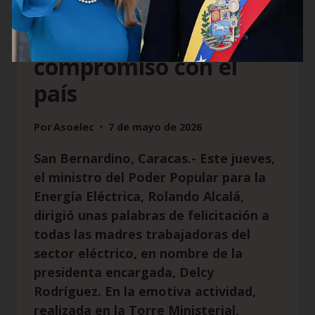
de las Madres
exaltando su labor y
compromiso con el
país
Por
Asoelec
7 de mayo de 2026
San Bernardino, Caracas.- Este jueves,
el ministro del Poder Popular para la
Energía Eléctrica, Rolando Alcalá,
dirigió unas palabras de felicitación a
todas las madres trabajadoras del
sector eléctrico, en nombre de la
presidenta encargada, Delcy
Rodríguez. En la emotiva actividad,
realizada en la Torre Ministerial,