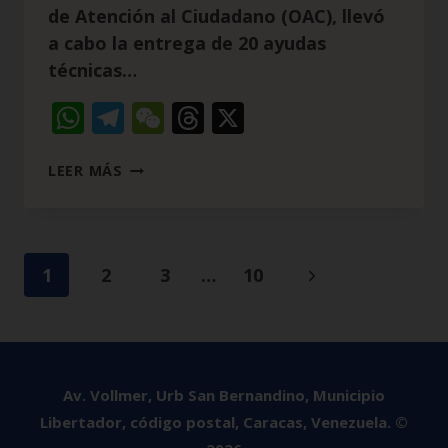
de Atención al Ciudadano (OAC), llevó
a cabo la entrega de 20 ayudas
técnicas…
WhatsApp
Telegram
WeChat
Threads
X
LEER MÁS
1
2
3
…
10
Av. Vollmer, Urb San Bernandino, Municipio
Libertador, código postal, Caracas, Venezuela. ©