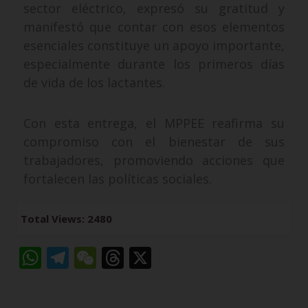
sector eléctrico, expresó su gratitud y
manifestó que contar con esos elementos
esenciales constituye un apoyo importante,
especialmente durante los primeros días
de vida de los lactantes.
Con esta entrega, el MPPEE reafirma su
compromiso con el bienestar de sus
trabajadores, promoviendo acciones que
fortalecen las políticas sociales.
Total Views: 2480
W
T
W
T
X
h
el
e
h
a
e
C
re