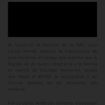
Al respecto, el director de la OAC, Juan
Carlos Pernía, destacó la importancia de
esta iniciativa, al tiempo que expresó que la
llegada de un nuevo integrante a la familia
es motivo de felicidad. Asimismo, señaló
que desde el MPPEE se acompañan a las
futuras madres en un momento tan
especial.
Por su parte, Anderson Centeno, trabajador