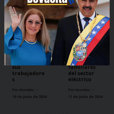
MPPEE
MPPEE
celebró el
entrega
Día del
ayudas
Padre con
técnicas a
un emotivo
trabajadore
homenaje a
s y
sus
familiares
trabajadore
del sector
s
eléctrico
Por
Asoelec
Por
Asoelec
19 de junio de 2026
11 de junio de 2026