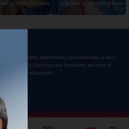
Alberto Arvelo Torrealba
La música: una herramienta de vi
lturales, sociales, deportivos y recreacionales a favor
ra la Energía Eléctrica y sus familiares, así como el
Instituciones educativas.