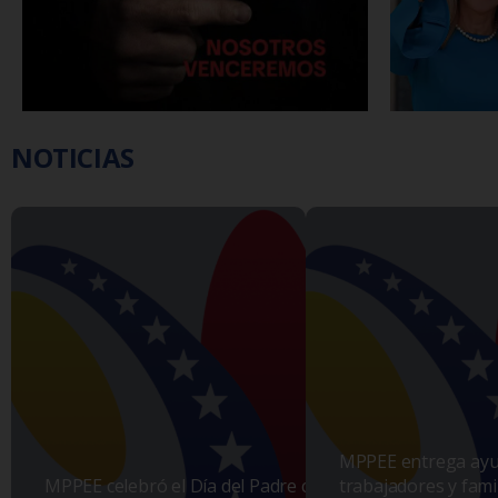
NOTICIAS
MPPEE entrega ayud
MPPEE celebró el Día del Padre con un
trabajadores y famil