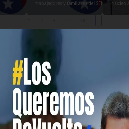
trabajadores y familiares del SEN
Núcleo 
...
1
2
3
20
¿QUIÉNES SOMOS?
oción e incentivo de programas benéficos o asistenciales, cu
bajadores y trabajadoras del Ministerio del Poder Popular pa
 Hospitales, Guarderías, Jardines de infancia, Preescolares e 
VER MÁS