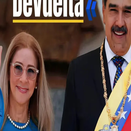
asoelec.ofici
Asociación Civil de