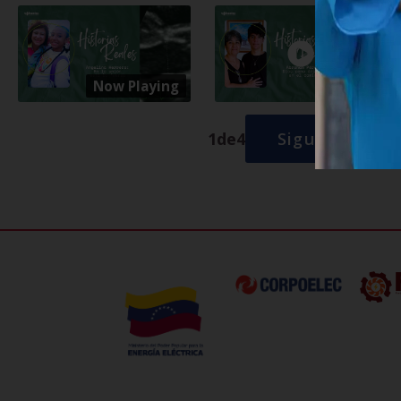
Now Playing
1
de
4
Siguiente