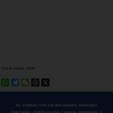
Total Views: 3590
WhatsApp
Telegram
WeChat
Threads
X
Av. Vollmer, Urb San Bernandino, Municipio
Libertador, código postal, Caracas, Venezuela. ©