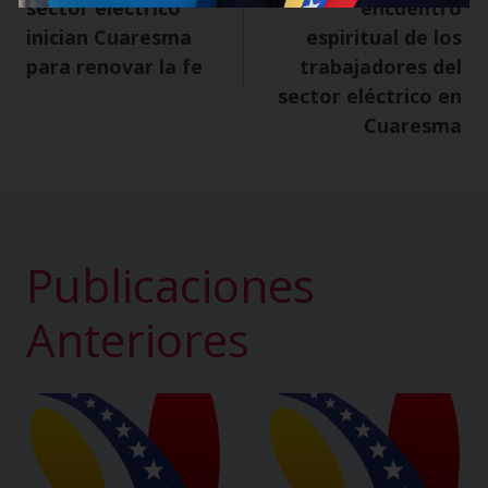
p
a
t
s
sector eléctrico
encuentro
p
m
inician Cuaresma
espiritual de los
para renovar la fe
trabajadores del
sector eléctrico en
Cuaresma
Publicaciones
Anteriores