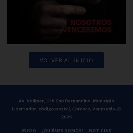
VOLVER AL INICIO
Av. Vollmer, Urb San Bernandino, Municipio
Libertador, código postal, Caracas, Venezuela. ©
2026
INICIO
¿QUIÉNES SOMOS?
NOTICIAS