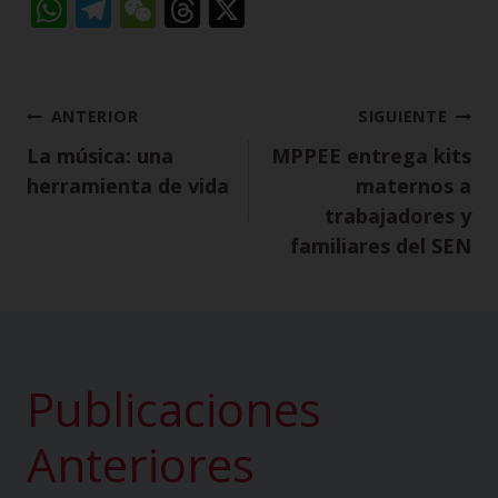
W
T
W
T
X
h
el
e
h
a
e
C
re
ts
g
h
a
ANTERIOR
SIGUIENTE
A
r
a
d
La música: una
MPPEE entrega kits
p
a
t
s
herramienta de vida
maternos a
p
m
trabajadores y
familiares del SEN
Publicaciones
Anteriores