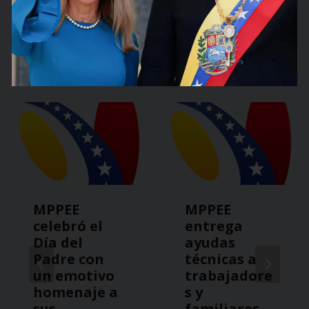
Publicaciones
Anteriores
MPPEE
MPPEE
celebró el
entrega
Día del
ayudas
Padre con
técnicas a
un emotivo
trabajadore
homenaje a
s y
sus
familiares