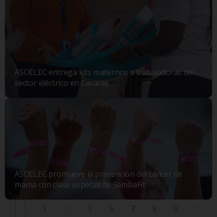
ASOELEC entrega kits maternos a trabajadoras del
sector eléctrico en Caracas
ASOELEC promueve la prevención del cáncer de
mama con clase especial de SambaFit
...
...
1
5
6
7
8
9