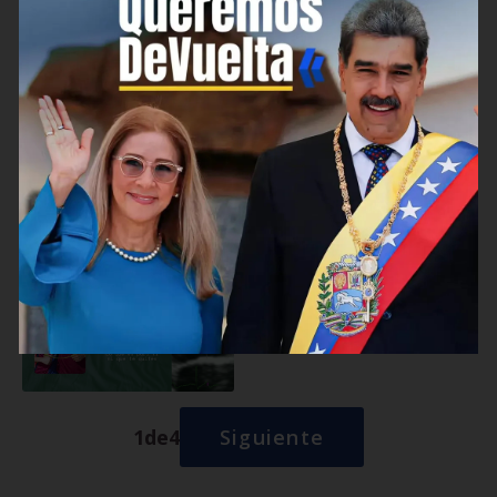
Now Playing
1
de
4
Siguiente