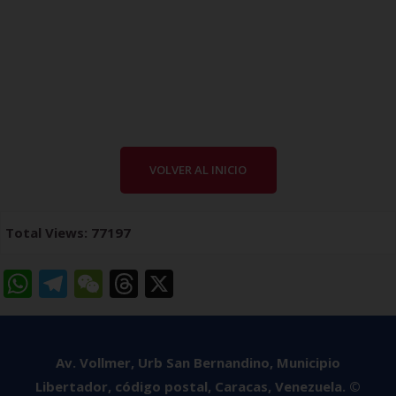
VOLVER AL INICIO
Total Views: 77197
W
T
W
T
X
h
el
e
h
a
e
C
re
ts
g
h
a
Av. Vollmer, Urb San Bernandino, Municipio
Libertador, código postal, Caracas, Venezuela. ©