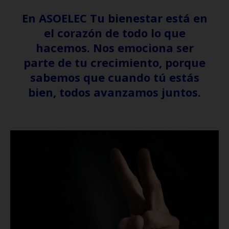
En ASOELEC Tu bienestar está en
el corazón de todo lo que
hacemos. Nos emociona ser
parte de tu crecimiento, porque
sabemos que cuando tú estás
bien, todos avanzamos juntos.