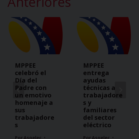
Anteriores
MPPEE
MPPEE
celebró el
entrega
Día del
ayudas
Padre con
técnicas a
un emotivo
trabajadore
homenaje a
s y
sus
familiares
trabajadore
del sector
s
eléctrico
Por
Asoelec
Por
Asoelec