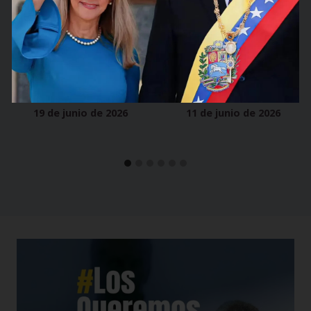
homenaje a
s y
sus
familiares
trabajadore
del sector
s
eléctrico
Por
Asoelec
Por
Asoelec
19 de junio de 2026
11 de junio de 2026