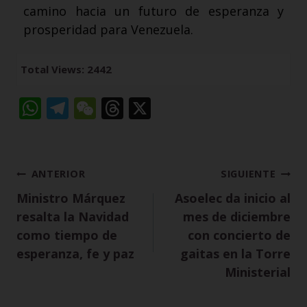
camino hacia un futuro de esperanza y
prosperidad para Venezuela.
Total Views: 2442
W
T
W
T
X
h
el
e
h
a
e
C
re
ts
g
h
a
ANTERIOR
SIGUIENTE
A
r
a
d
Ministro Márquez
Asoelec da inicio al
p
a
t
s
resalta la Navidad
mes de diciembre
p
m
como tiempo de
con concierto de
esperanza, fe y paz
gaitas en la Torre
Ministerial