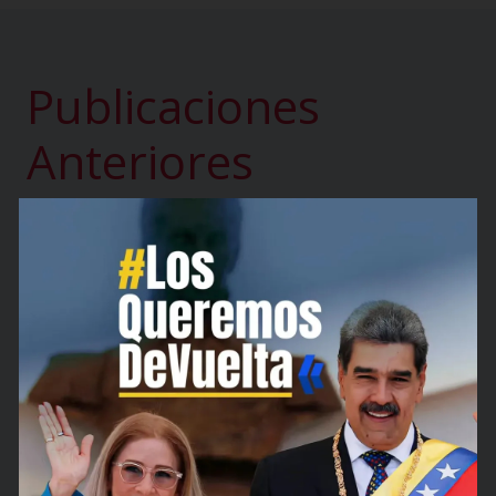
Publicaciones
Anteriores
MPPEE
MPPEE
celebró el
entrega
Día del
ayudas
Padre con
técnicas a
un emotivo
trabajadore