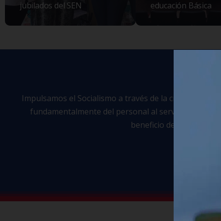
jubilados del SEN
educación Básica
Impulsamos el Socialismo a través de la creación, prom
fundamentalmente del personal al servicio de los tra
beneficio de Ancianatos,