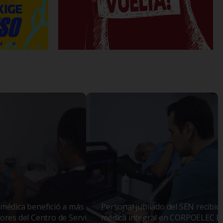
médica benefició a más de 800
Personal jubilado del SEN recibió
ores del Centro de Servicio Santa
médica integral en CORPOELEC El