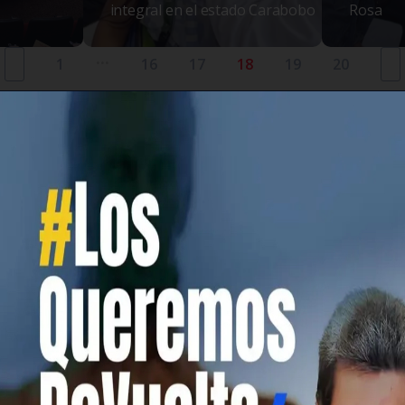
integral en el estado Carabobo
Rosa
...
1
16
17
18
19
20
¿QUIÉNES SOMOS?
oción e incentivo de programas benéficos o asistenciales, cu
bajadores y trabajadoras del Ministerio del Poder Popular pa
 Hospitales, Guarderías, Jardines de infancia, Preescolares e 
VER MÁS