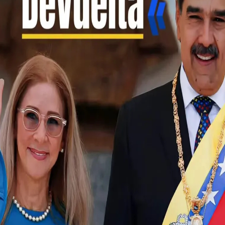
asoelec.ofici
Asociación Civil de