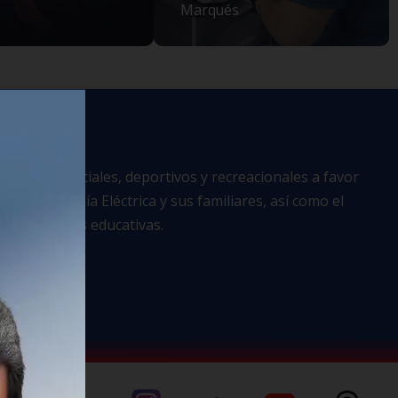
Marqués
lturales, sociales, deportivos y recreacionales a favor
ra la Energía Eléctrica y sus familiares, así como el
Instituciones educativas.