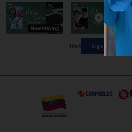
Now Playing
1
de
4
Siguiente